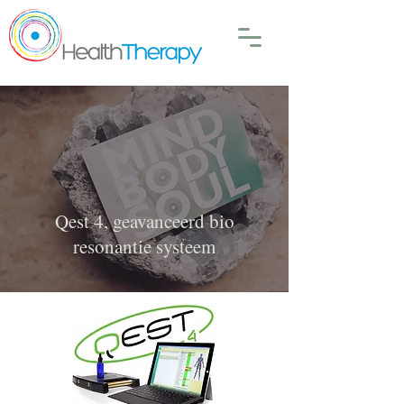
Qest 4, geavanceerd bio
resonantie systeem