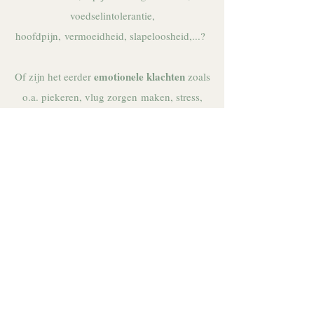
voedselintolerantie,
hoofdpijn,
vermoeidheid
, slapeloosheid,...?
emotionele klachten
Of zijn het eerder
zoals
o.a. piekeren, vlug zorgen
maken
, stress,
gemoed,...?
inzichten
Wil je
om een aantal zaken in je
leven te ordenen?
verandering
Ben je toe aan
en heb je reeds
veel dingen geprobeerd?
Misschien gewoon even nood aan
ontspanning?
Kortom wil je in je kracht staan, dicht bij je